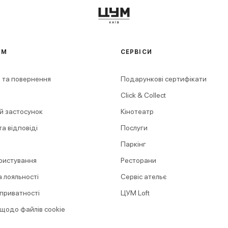
АМ
СЕРВІСИ
 та повернення
Подарункові сертифікати
Click & Collect
й застосунок
Кінотеатр
а відповіді
Послуги
Паркінг
ристування
Ресторани
 лояльності
Сервіс ательє
 приватності
ЦУМ Loft
 щодо файлів cookie