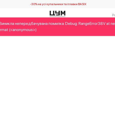
-30% на усі купальники та плавки BASIX
Виникла непередбачувана помилка. Debug: RangeError38V at n
Дітям
Home&Gifts
Українські дизайнери
Краса
Брен
rmat (<anonymous>)