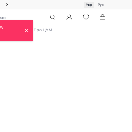
Спеціальна пропозиція на одяг та хустки ЦУМ by GUNIA
Укр
Рус
ew
ди
Аутлет
Про ЦУМ