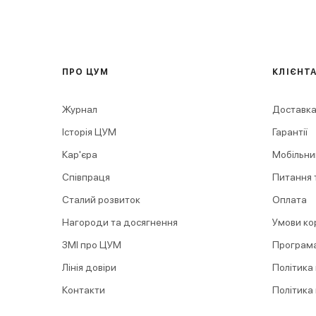
ПРО ЦУМ
КЛІЄНТ
Журнал
Доставка
Історія ЦУМ
Гарантії
Кар'єра
Мобільни
Співпраця
Питання т
Сталий розвиток
Оплата
Нагороди та досягнення
Умови ко
ЗМІ про ЦУМ
Програма
Лінія довіри
Політика
Контакти
Політика