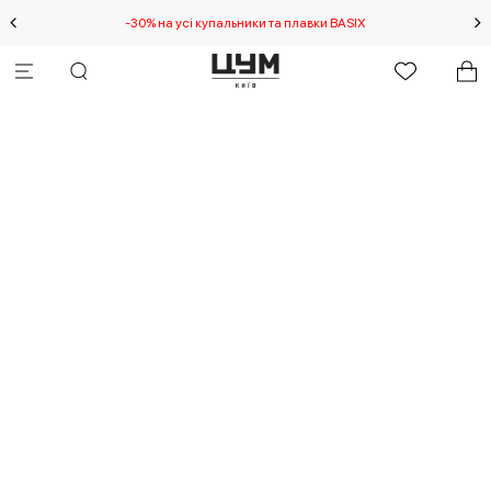
-30% на усі купальники та плавки BASIX
С