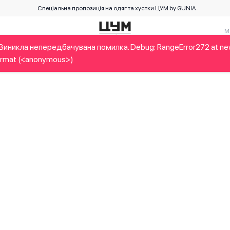
Спеціальна пропозиція на одяг та хустки ЦУМ by GUNIA
Виникла непередбачувана помилка. Debug: RangeError272 at n
Дітям
Home&Gifts
Українські дизайнери
Краса
Брен
rmat (<anonymous>)