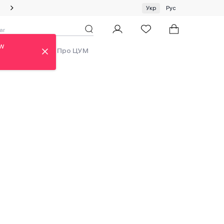
Літній сейл: знижки до 50%!
Укр
Рус
ew
ди
Аутлет
Про ЦУМ