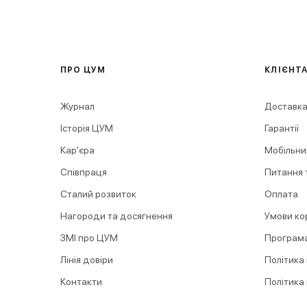
ПРО ЦУМ
КЛІЄНТ
Журнал
Доставка
Історія ЦУМ
Гарантії
Кар'єра
Мобільни
Співпраця
Питання т
Сталий розвиток
Оплата
Нагороди та досягнення
Умови ко
ЗМІ про ЦУМ
Програма
Лінія довіри
Політика
Контакти
Політика