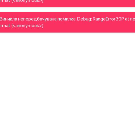
rmat (<anonymous>)
Виникла непередбачувана помилка. Debug: RangeError39P at n
rmat (<anonymous>)