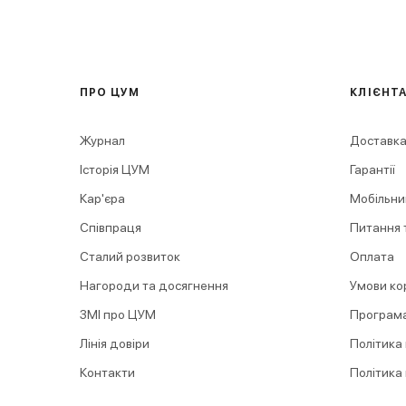
ПРО ЦУМ
КЛІЄНТ
Журнал
Доставка
Історія ЦУМ
Гарантії
Кар'єра
Мобільни
Співпраця
Питання т
Сталий розвиток
Оплата
Нагороди та досягнення
Умови ко
ЗМІ про ЦУМ
Програма
Лінія довіри
Політика
Контакти
Політика