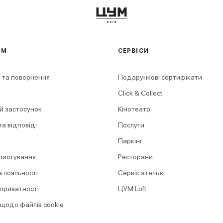
АМ
СЕРВІСИ
 та повернення
Подарункові сертифікати
Click & Collect
й застосунок
Кінотеатр
а відповіді
Послуги
Паркінг
ристування
Ресторани
 лояльності
Сервіс ательє
 приватності
ЦУМ Loft
 щодо файлів cookie