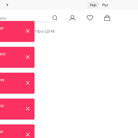
Спеціальна пропозиція на одяг та хустки ЦУМ by GUNIA
Укр
Рус
ew
ди
Аутлет
Про ЦУМ
new
ew
ew
ew