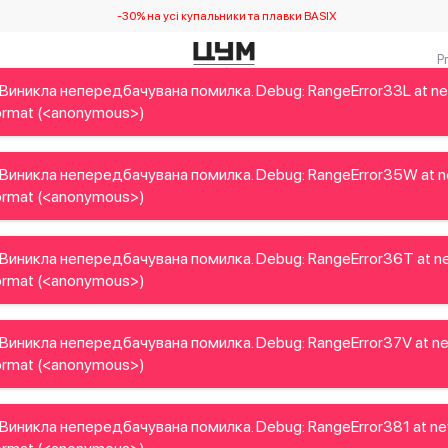
-30% на усі купальники та плавки BASIX
Виникла непередбачувана помилка. Debug: RangeError33L at n
Дітям
Home&Gifts
Українські дизайнери
Краса
Брен
rmat (<anonymous>)
Виникла непередбачувана помилка. Debug: RangeError35W at 
rmat (<anonymous>)
Виникла непередбачувана помилка. Debug: RangeError36T at n
rmat (<anonymous>)
Виникла непередбачувана помилка. Debug: RangeError37V at n
rmat (<anonymous>)
Виникла непередбачувана помилка. Debug: RangeError381 at n