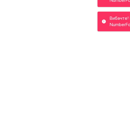
NumberFo
Вибачте! 
NumberFo