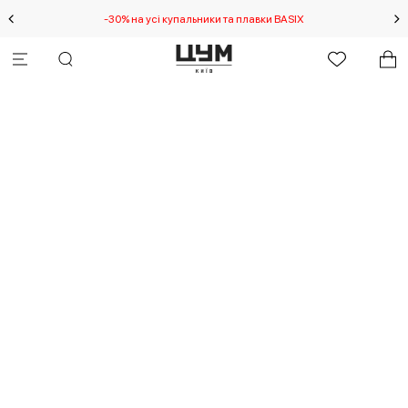
-30% на усі купальники та плавки BASIX
С