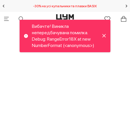
-30% на усі купальники та плавки BASIX
С
Вибачте! Виникла
непередбачувана помилка.
Debug: RangeError18X at new
NumberFormat (<anonymous>)