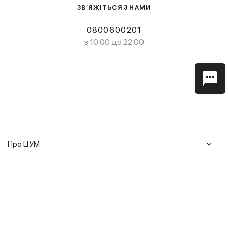
ЗВ’ЯЖІТЬСЯ З НАМИ
0800600201
з 10:00 до 22:00
Про ЦУМ
Журнал
Клієнтам
Історія ЦУМ
Доставка та повернення
Кар'єра
Сервіси
Гарантії
Співпраця
Подарункові сертифікати
Мобільний застосунок
Сталий розвиток