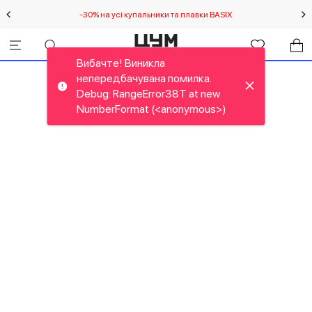
-30% на усі купальники та плавки BASIX
С
Вибачте! Виникла
непередбачувана помилка.
Debug: RangeError38T at new
NumberFormat (<anonymous>)