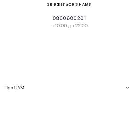
ЗВ’ЯЖІТЬСЯ З НАМИ
0800600201
з 10:00 до 22:00
Про ЦУМ
Журнал
Клієнтам
Історія ЦУМ
Доставка та повернення
Кар'єра
Сервіси
Гарантії
Співпраця
Подарункові сертифікати
Мобільний застосунок
Сталий розвиток