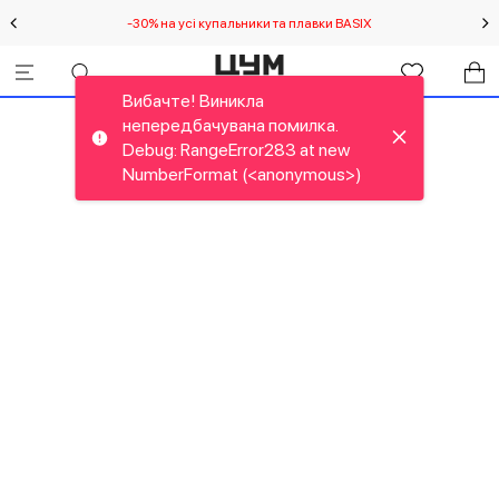
-30% на усі купальники та плавки BASIX
С
Вибачте! Виникла
непередбачувана помилка.
Debug: RangeError283 at new
NumberFormat (<anonymous>)