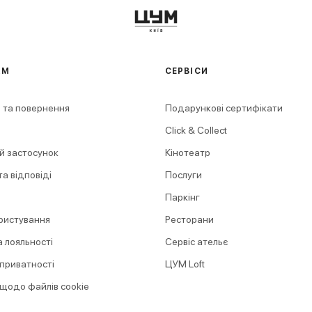
АМ
СЕРВІСИ
 та повернення
Подарункові сертифікати
Click & Collect
й застосунок
Кінотеатр
а відповіді
Послуги
Паркінг
ристування
Ресторани
 лояльності
Сервіс ательє
 приватності
ЦУМ Loft
 щодо файлів cookie