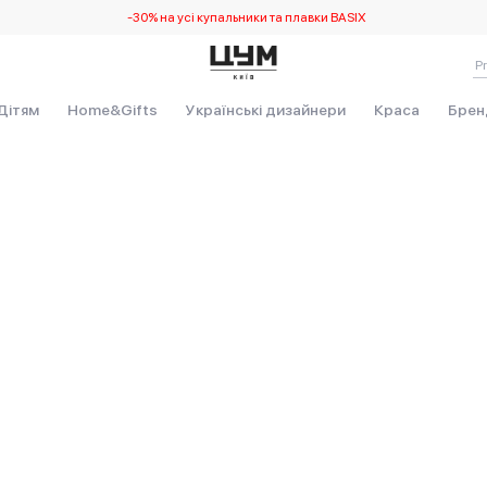
-30% на усі купальники та плавки BASIX
Дітям
Home&Gifts
Українські дизайнери
Краса
Брен