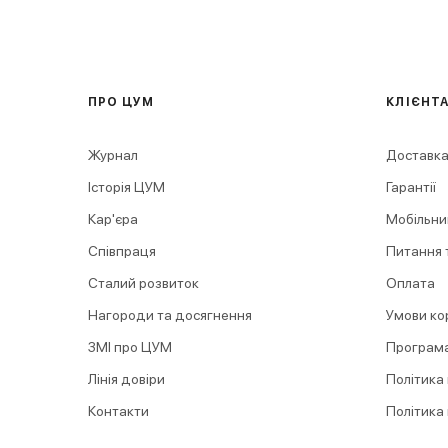
ПРО ЦУМ
КЛІЄНТ
Журнал
Доставка
Історія ЦУМ
Гарантії
Кар'єра
Мобільни
Співпраця
Питання т
Сталий розвиток
Оплата
Нагороди та досягнення
Умови ко
ЗМІ про ЦУМ
Програма
Лінія довіри
Політика
Контакти
Політика