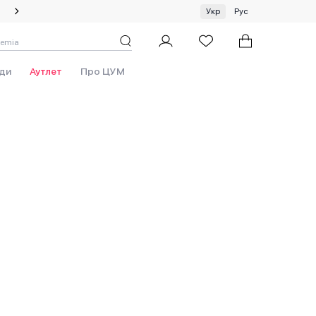
Спеціальна пропозиція на одяг та хустки ЦУМ by GUNIA
Укр
Рус
ди
Аутлет
Про ЦУМ