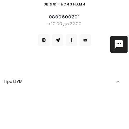
ЗВ’ЯЖІТЬСЯ З НАМИ
0800600201
з 10:00 до 22:00
Завантажте в
Завантажте в
Про ЦУМ
Журнал
Клієнтам
Історія ЦУМ
Доставка та повернення
Кар'єра
Сервіси
Гарантії
Співпраця
Подарункові сертифікати
Мобільний застосунок
Сталий розвиток