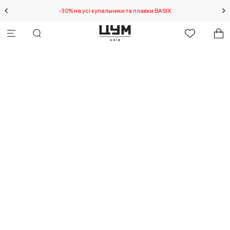
-30% на усі купальники та плавки BASIX
С