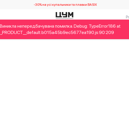
-30% на усі купальники та плавки BASIX
Виникла непередбачувана помилка. Debug: TypeError186 at
Дітям
Home&Gifts
Українські дизайнери
Краса
Брен
_PRODUCT__default.b015a45b9ec5677ea190.js:90:209