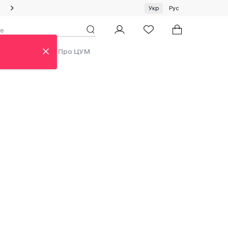
Спеціальна пропозиція на одяг та хустки ЦУМ by GUNIA
Укр
Рус
ди
Аутлет
Про ЦУМ