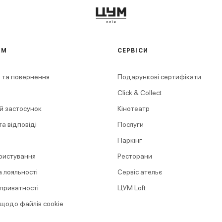
АМ
СЕРВІСИ
 та повернення
Подарункові сертифікати
Click & Collect
й застосунок
Кінотеатр
а відповіді
Послуги
Паркінг
ристування
Ресторани
 лояльності
Сервіс ательє
 приватності
ЦУМ Loft
 щодо файлів cookie