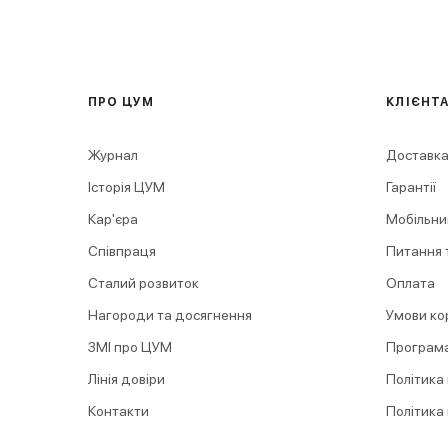
ПРО ЦУМ
КЛІЄНТ
Журнал
Доставка
Історія ЦУМ
Гарантії
Кар'єра
Мобільни
Співпраця
Питання т
Сталий розвиток
Оплата
Нагороди та досягнення
Умови ко
ЗМІ про ЦУМ
Програма
Лінія довіри
Політика
Контакти
Політика