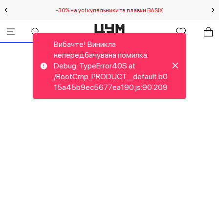
-30% на усі купальники та плавки BASIX
С
Вибачте! Виникла
непередбачувана помилка.
Debug: TypeError40S at
/RootCmp_PRODUCT__default.b0
15a45b9ec5677ea190.js:90:209
Вибачте! Виникла
непередбачувана помилка.
Debug: RangeError41F at new
NumberFormat (<anonymous>)