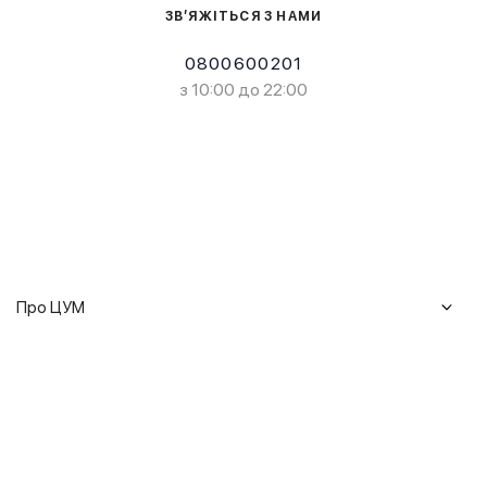
ЗВ’ЯЖІТЬСЯ З НАМИ
0800600201
з 10:00 до 22:00
Про ЦУМ
Журнал
Клієнтам
Історія ЦУМ
Доставка та повернення
Кар'єра
Сервіси
Гарантії
Співпраця
Подарункові сертифікати
Мобільний застосунок
Сталий розвиток