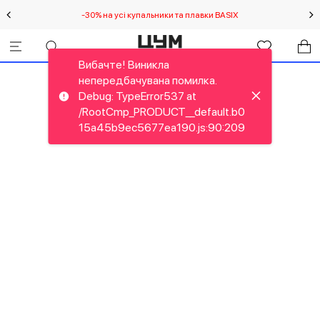
-30% на усі купальники та плавки BASIX
С
Вибачте! Виникла
непередбачувана помилка.
Debug: TypeError537 at
/RootCmp_PRODUCT__default.b0
15a45b9ec5677ea190.js:90:209
Вибачте! Виникла
непередбачувана помилка.
Debug: RangeError54G at new
NumberFormat (<anonymous>)