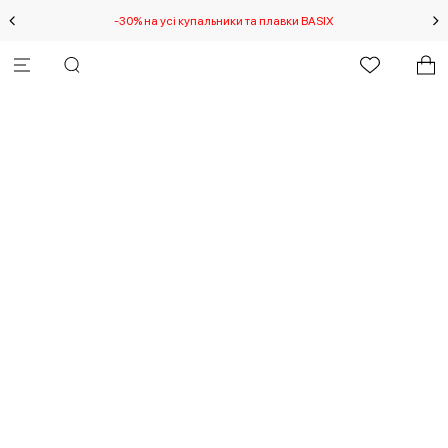
-30% на усі купальники та плавки BASIX
С