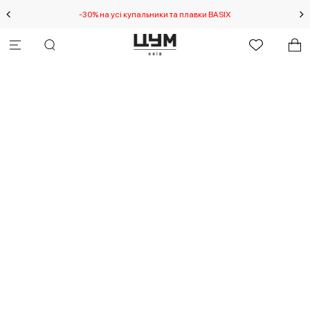
-30% на усі купальники та плавки BASIX
С