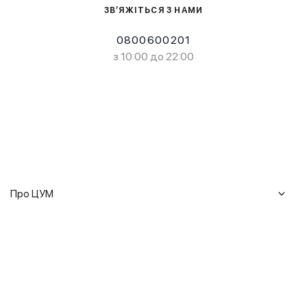
ЗВ’ЯЖІТЬСЯ З НАМИ
0800600201
з 10:00 до 22:00
Про ЦУМ
Журнал
Клієнтам
Історія ЦУМ
Доставка та повернення
Кар'єра
Сервіси
Гарантії
Співпраця
Подарункові сертифікати
Мобільний застосунок
Сталий розвиток