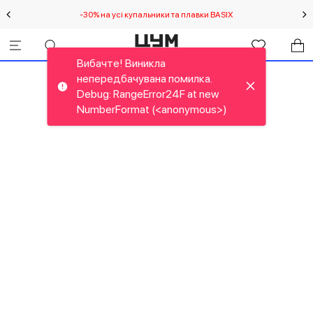
-30% на усі купальники та плавки BASIX
С
Вибачте! Виникла
непередбачувана помилка.
Debug: RangeError24F at new
NumberFormat (<anonymous>)