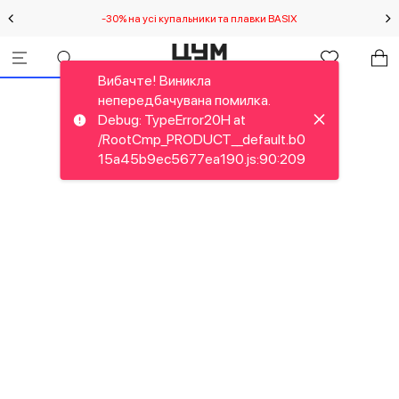
-30% на усі купальники та плавки BASIX
С
Вибачте! Виникла
непередбачувана помилка.
Debug: TypeError20H at
/RootCmp_PRODUCT__default.b0
15a45b9ec5677ea190.js:90:209