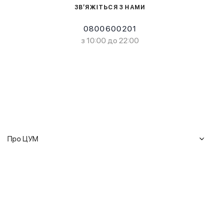
ЗВ’ЯЖІТЬСЯ З НАМИ
0800600201
з 10:00 до 22:00
Про ЦУМ
Журнал
Клієнтам
Історія ЦУМ
Доставка та повернення
Кар'єра
Сервіси
Гарантії
Співпраця
Подарункові сертифікати
Мобільний застосунок
Сталий розвиток