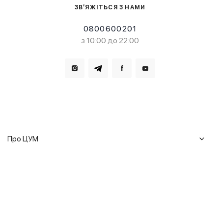
ЗВ’ЯЖІТЬСЯ З НАМИ
0800600201
з 10:00 до 22:00
Завантажте в
Завантажте в
Про ЦУМ
Журнал
Клієнтам
Історія ЦУМ
Доставка та повернення
Кар'єра
Сервіси
Гарантії
Співпраця
Подарункові сертифікати
Мобільний застосунок
Сталий розвиток