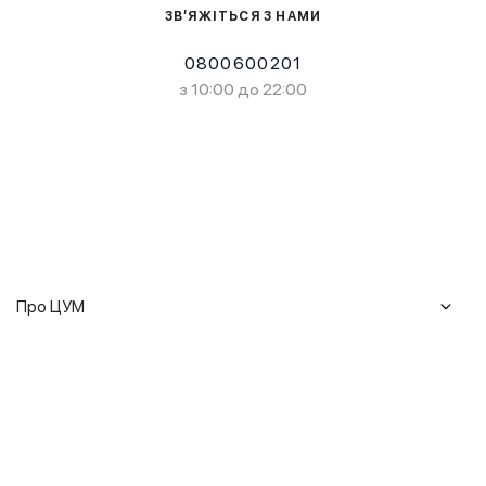
ЗВ’ЯЖІТЬСЯ З НАМИ
0800600201
з 10:00 до 22:00
Про ЦУМ
Журнал
Клієнтам
Історія ЦУМ
Доставка та повернення
Кар'єра
Сервіси
Гарантії
Співпраця
Подарункові сертифікати
Мобільний застосунок
Сталий розвиток