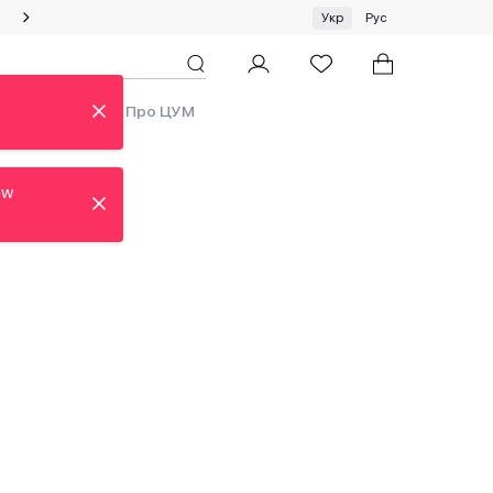
Спеціальна пропозиція на одяг та хустки ЦУМ by GUNIA
Укр
Рус
ди
Аутлет
Про ЦУМ
ew