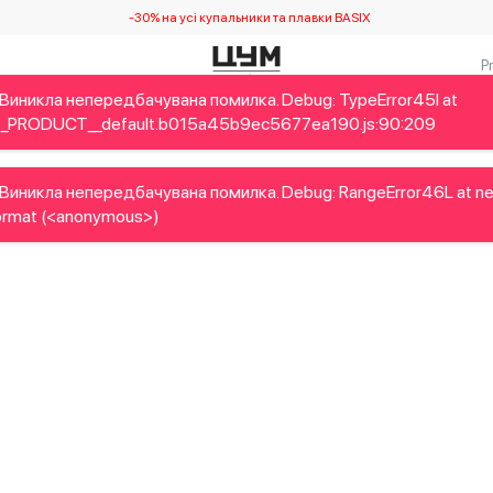
-30% на усі купальники та плавки BASIX
Виникла непередбачувана помилка. Debug: TypeError45I at
Дітям
Home&Gifts
Українські дизайнери
Краса
Брен
_PRODUCT__default.b015a45b9ec5677ea190.js:90:209
Виникла непередбачувана помилка. Debug: RangeError46L at n
rmat (<anonymous>)