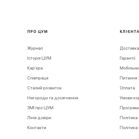
ПРО ЦУМ
КЛІЄНТ
Журнал
Доставка
Історія ЦУМ
Гарантії
Кар'єра
Мобільни
Співпраця
Питання т
Сталий розвиток
Оплата
Нагороди та досягнення
Умови ко
ЗМІ про ЦУМ
Програма
Лінія довіри
Політика
Контакти
Політика