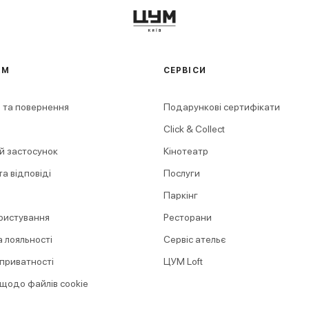
АМ
СЕРВІСИ
 та повернення
Подарункові сертифікати
Click & Collect
й застосунок
Кінотеатр
а відповіді
Послуги
Паркінг
ристування
Ресторани
 лояльності
Сервіс ательє
 приватності
ЦУМ Loft
 щодо файлів cookie