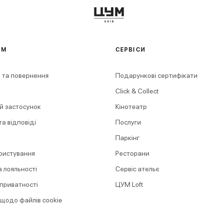
АМ
СЕРВІСИ
 та повернення
Подарункові сертифікати
Click & Collect
й застосунок
Кінотеатр
а відповіді
Послуги
Паркінг
ристування
Ресторани
 лояльності
Сервіс ательє
 приватності
ЦУМ Loft
 щодо файлів cookie