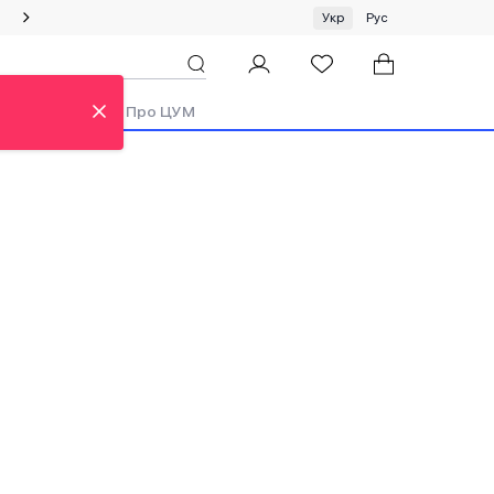
Спеціальна пропозиція на одяг та хустки ЦУМ by GUNIA
Укр
Рус
ди
Аутлет
Про ЦУМ
ew