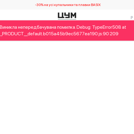
-30% на усі купальники та плавки BASIX
Виникла непередбачувана помилка. Debug: TypeError508 at
Дітям
Home&Gifts
Українські дизайнери
Краса
Брен
_PRODUCT__default.b015a45b9ec5677ea190.js:90:209
Виникла непередбачувана помилка. Debug: RangeError517 at n
rmat (<anonymous>)