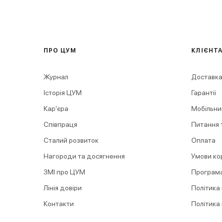
ПРО ЦУМ
КЛІЄНТ
Журнал
Доставка
Історія ЦУМ
Гарантії
Кар'єра
Мобільни
Співпраця
Питання т
Сталий розвиток
Оплата
Нагороди та досягнення
Умови ко
ЗМІ про ЦУМ
Програма
Лінія довіри
Політика
Контакти
Політика