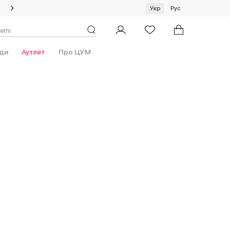
Спеціальна пропозиція на одяг та хустки ЦУМ by GUNIA
Укр
Рус
ди
Аутлет
Про ЦУМ