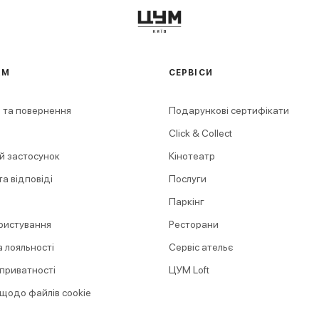
АМ
СЕРВІСИ
 та повернення
Подарункові сертифікати
Click & Collect
й застосунок
Кінотеатр
а відповіді
Послуги
Паркінг
ристування
Ресторани
 лояльності
Сервіс ательє
 приватності
ЦУМ Loft
 щодо файлів cookie