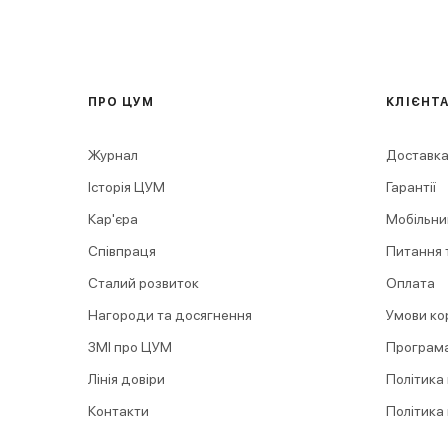
ПРО ЦУМ
КЛІЄНТ
Журнал
Доставка
Історія ЦУМ
Гарантії
Кар'єра
Мобільни
Співпраця
Питання т
Сталий розвиток
Оплата
Нагороди та досягнення
Умови ко
ЗМІ про ЦУМ
Програма
Лінія довіри
Політика
Контакти
Політика