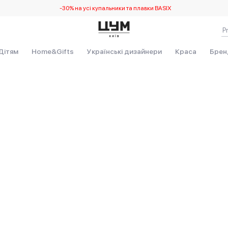
-30% на усі купальники та плавки BASIX
Дітям
Home&Gifts
Українські дизайнери
Краса
Брен