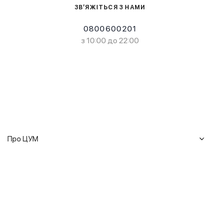
ЗВ’ЯЖІТЬСЯ З НАМИ
0800600201
з 10:00 до 22:00
Про ЦУМ
Журнал
Клієнтам
Історія ЦУМ
Доставка та повернення
Кар'єра
Сервіси
Гарантії
Співпраця
Подарункові сертифікати
Мобільний застосунок
Сталий розвиток