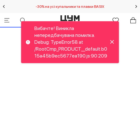
-30% на усі купальники та плавки BASIX
С
Вибачте! Виникла
непередбачувана помилка.
Debug: TypeError58 at
/RootCmp_PRODUCT__default.b0
15a45b9ec5677ea190.js:90:209