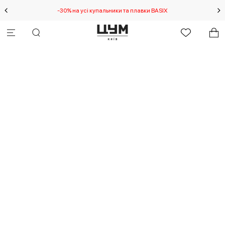
-30% на усі купальники та плавки BASIX
С
Вибачте! Виникла
непередбачувана помилка.
Debug: RangeError6U at new
NumberFormat (<anonymous>)