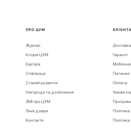
ПРО ЦУМ
КЛІЄНТ
Журнал
Доставка
Історія ЦУМ
Гарантії
Кар'єра
Мобільни
Співпраця
Питання т
Сталий розвиток
Оплата
Нагороди та досягнення
Умови ко
ЗМІ про ЦУМ
Програма
Лінія довіри
Політика
Контакти
Політика