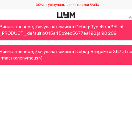
-30% на усі купальники та плавки BASIX
Виникла непередбачувана помилка. Debug: TypeError35L at
Дітям
Home&Gifts
Українські дизайнери
Краса
Брен
_PRODUCT__default.b015a45b9ec5677ea190.js:90:209
Виникла непередбачувана помилка. Debug: RangeError367 at n
rmat (<anonymous>)