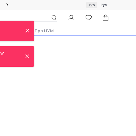
Спеціальна пропозиція на одяг та хустки ЦУМ by GUNIA
Укр
Рус
ди
Аутлет
Про ЦУМ
ew