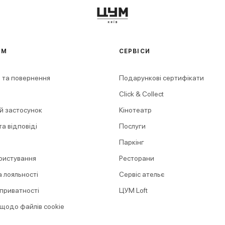
АМ
СЕРВІСИ
 та повернення
Подарункові сертифікати
Click & Collect
й застосунок
Кінотеатр
а відповіді
Послуги
Паркінг
ристування
Ресторани
 лояльності
Сервіс ательє
 приватності
ЦУМ Loft
 щодо файлів cookie