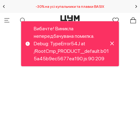
-30% на усі купальники та плавки BASIX
С
Вибачте! Виникла
непередбачувана помилка.
Debug: TypeError54J at
/RootCmp_PRODUCT__default.b01
5a45b9ec5677ea190.js:90:209
Вибачте! Виникла
непередбачувана помилка.
Debug: RangeError55H at new
NumberFormat (<anonymous>)