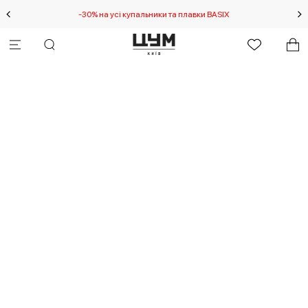
-30% на усі купальники та плавки BASIX
С