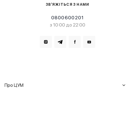
ЗВ’ЯЖІТЬСЯ З НАМИ
0800600201
з 10:00 до 22:00
Завантажте в
Завантажте в
Про ЦУМ
Журнал
Клієнтам
Історія ЦУМ
Доставка та повернення
Кар'єра
Сервіси
Гарантії
Співпраця
Подарункові сертифікати
Мобільний застосунок
Сталий розвиток