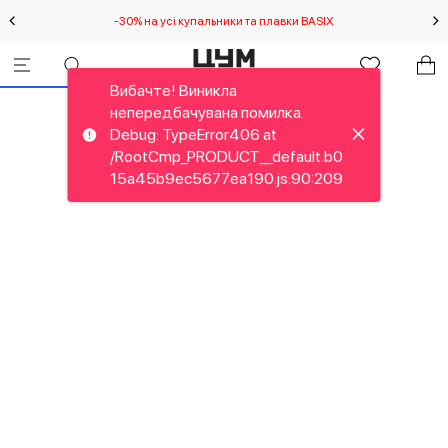
-30% на усі купальники та плавки BASIX
С
Вибачте! Виникла
непередбачувана помилка.
Debug: TypeError406 at
/RootCmp_PRODUCT__default.b0
15a45b9ec5677ea190.js:90:209