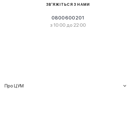
ЗВ’ЯЖІТЬСЯ З НАМИ
0800600201
з 10:00 до 22:00
Про ЦУМ
Журнал
Клієнтам
Історія ЦУМ
Доставка та повернення
Кар'єра
Сервіси
Гарантії
Співпраця
Подарункові сертифікати
Мобільний застосунок
Сталий розвиток