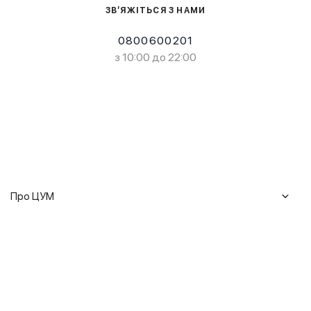
ЗВ’ЯЖІТЬСЯ З НАМИ
0800600201
з 10:00 до 22:00
Про ЦУМ
Журнал
Клієнтам
Історія ЦУМ
Доставка та повернення
Кар'єра
Сервіси
Гарантії
Співпраця
Подарункові сертифікати
Мобільний застосунок
Сталий розвиток