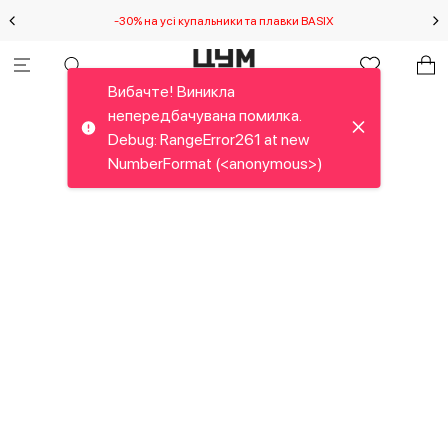
-30% на усі купальники та плавки BASIX
С
Вибачте! Виникла
непередбачувана помилка.
Debug: RangeError261 at new
NumberFormat (<anonymous>)