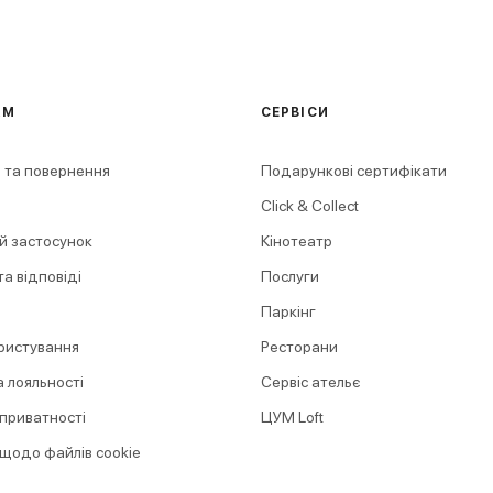
АМ
СЕРВІСИ
 та повернення
Подарункові сертифікати
Click & Collect
й застосунок
Кінотеатр
а відповіді
Послуги
Паркінг
ристування
Ресторани
 лояльності
Сервіс ательє
 приватності
ЦУМ Loft
 щодо файлів cookie