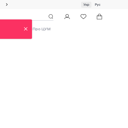
Спеціальна пропозиція на одяг та хустки ЦУМ by GUNIA
Укр
Рус
ди
Аутлет
Про ЦУМ