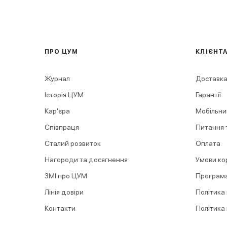
ПРО ЦУМ
КЛІЄНТ
Журнал
Доставка
Історія ЦУМ
Гарантії
Кар'єра
Мобільни
Співпраця
Питання т
Сталий розвиток
Оплата
Нагороди та досягнення
Умови ко
ЗМІ про ЦУМ
Програма
Лінія довіри
Політика
Контакти
Політика