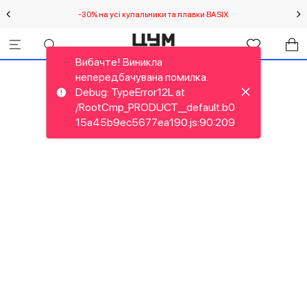
-30% на усі купальники та плавки BASIX
С
Вибачте! Виникла
непередбачувана помилка.
Debug: TypeError12L at
/RootCmp_PRODUCT__default.b0
15a45b9ec5677ea190.js:90:209