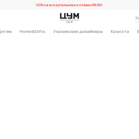
-30% на все купальники и плавки BASIX
Детям
Home&Gifts
Украинские дизайнеры
Красота