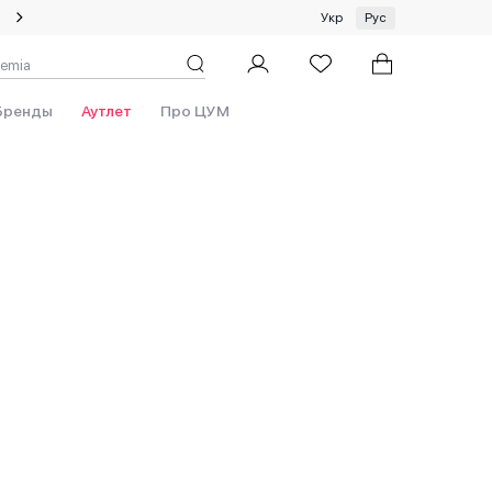
Специальное предложение на одежду и платки ЦУМ by GUNIA
Укр
Рус
Бренды
Аутлет
Про ЦУМ