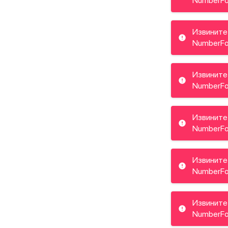
NumberFo
Извините
NumberFo
Извините
NumberFo
Извините
NumberFo
Извините
NumberFo
Извините
NumberFo