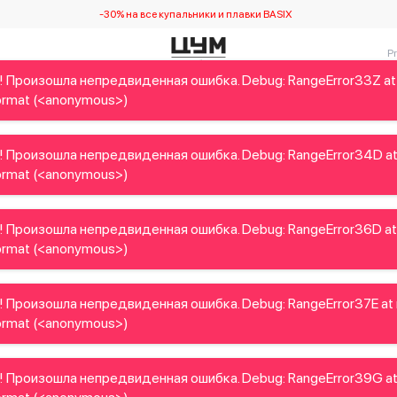
-30% на все купальники и плавки BASIX
! Произошла непредвиденная ошибка. Debug: RangeError33Z at
Детям
Home&Gifts
Украинские дизайнеры
Красота
rmat (<anonymous>)
! Произошла непредвиденная ошибка. Debug: RangeError34D a
rmat (<anonymous>)
! Произошла непредвиденная ошибка. Debug: RangeError36D at
rmat (<anonymous>)
! Произошла непредвиденная ошибка. Debug: RangeError37E at
rmat (<anonymous>)
! Произошла непредвиденная ошибка. Debug: RangeError39G a