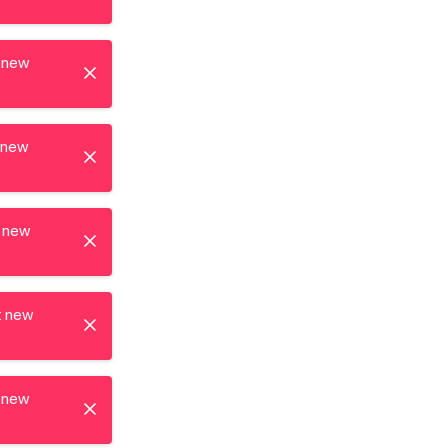
 new
 new
 new
t new
 new