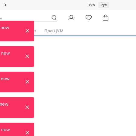
Специальное предложение на одежду и платки ЦУМ by GUNIA
Укр
Рус
 new
Бренды
Аутлет
Про ЦУМ
t new
 new
 new
t new