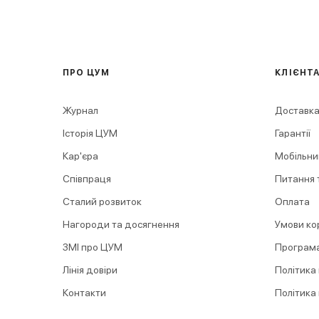
ПРО ЦУМ
КЛІЄНТ
Журнал
Доставка
Історія ЦУМ
Гарантії
Кар'єра
Мобільни
Співпраця
Питання т
Сталий розвиток
Оплата
Нагороди та досягнення
Умови ко
ЗМІ про ЦУМ
Програма
Лінія довіри
Політика
Контакти
Політика