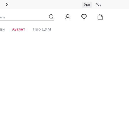
Спеціальна пропозиція на одяг та хустки ЦУМ by GUNIA
Укр
Рус
ew
ди
Аутлет
Про ЦУМ