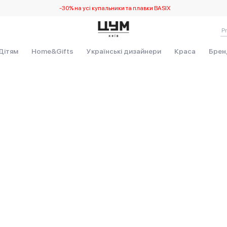
-30% на усі купальники та плавки BASIX
Виникла непередбачувана помилка. Debug: RangeError580 at n
Дітям
Home&Gifts
Українські дизайнери
Краса
Брен
rmat (<anonymous>)