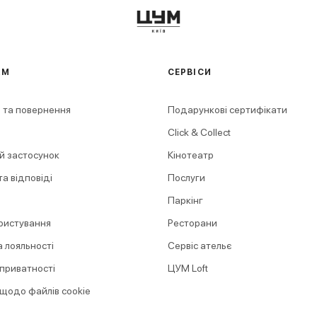
АМ
СЕРВІСИ
 та повернення
Подарункові сертифікати
Click & Collect
й застосунок
Кінотеатр
а відповіді
Послуги
Паркінг
ристування
Ресторани
 лояльності
Сервіс ательє
 приватності
ЦУМ Loft
 щодо файлів cookie