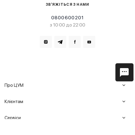
ЗВ’ЯЖІТЬСЯ З НАМИ
0800600201
з 10:00 до 22:00
Завантажте в
Завантажте в
Про ЦУМ
Журнал
Клієнтам
Історія ЦУМ
Доставка та повернення
Кар'єра
Сервіси
Гарантії
Співпраця
Подарункові сертифікати
Мобільний застосунок
Сталий розвиток