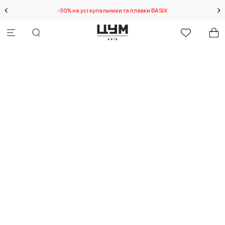
-30% на усі купальники та плавки BASIX
С