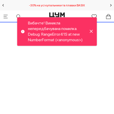
-30% на усі купальники та плавки BASIX
С
Вибачте! Виникла
непередбачувана помилка.
Debug: RangeError41S at new
NumberFormat (<anonymous>)