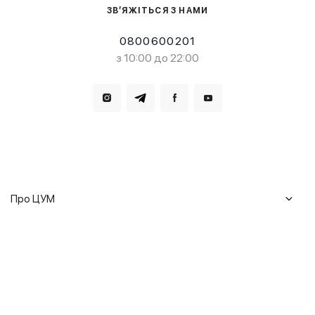
ЗВ’ЯЖІТЬСЯ З НАМИ
0800600201
з 10:00 до 22:00
Завантажте в
Завантажте в
Про ЦУМ
Журнал
Клієнтам
Історія ЦУМ
Доставка та повернення
Кар'єра
Сервіси
Гарантії
Співпраця
Подарункові сертифікати
Мобільний застосунок
Сталий розвиток