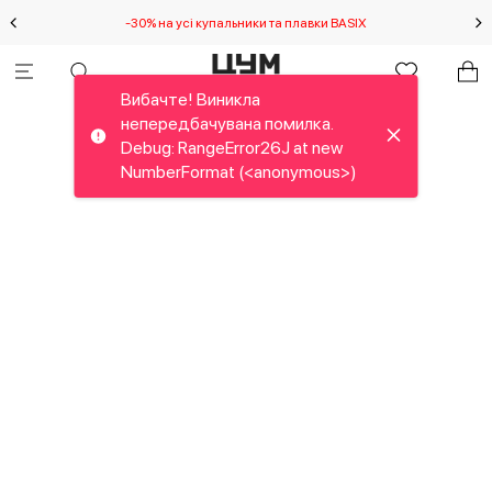
-30% на усі купальники та плавки BASIX
С
Вибачте! Виникла
непередбачувана помилка.
Debug: RangeError26J at new
NumberFormat (<anonymous>)