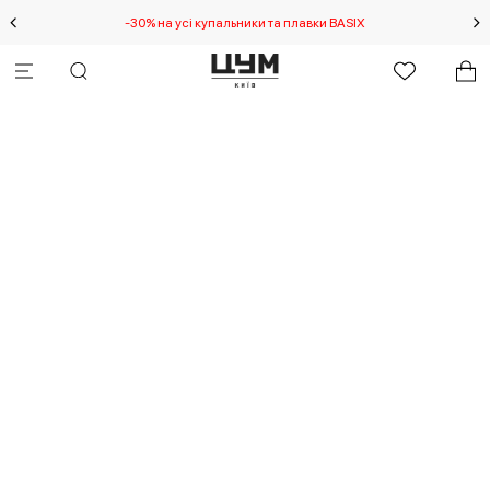
-30% на усі купальники та плавки BASIX
С