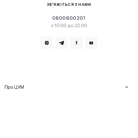
ЗВ’ЯЖІТЬСЯ З НАМИ
0800600201
з 10:00 до 22:00
Завантажте в
Завантажте в
Про ЦУМ
Журнал
Клієнтам
Історія ЦУМ
Доставка та повернення
Кар'єра
Сервіси
Гарантії
Співпраця
Подарункові сертифікати
Мобільний застосунок
Сталий розвиток