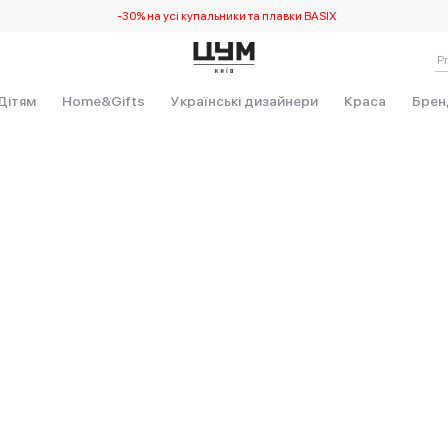
-30% на усі купальники та плавки BASIX
Виникла непередбачувана помилка. Debug: RangeError2B at ne
Дітям
Home&Gifts
Українські дизайнери
Краса
Брен
rmat (<anonymous>)