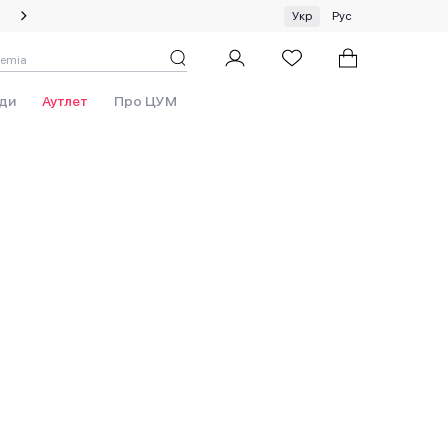
Спеціальна пропозиція на одяг та хустки ЦУМ by GUNIA
Укр
Рус
w
ди
Аутлет
Про ЦУМ