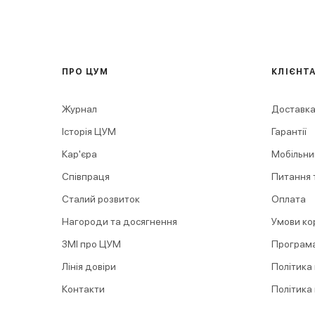
ПРО ЦУМ
КЛІЄНТ
Журнал
Доставка
Історія ЦУМ
Гарантії
Кар'єра
Мобільни
Співпраця
Питання т
Сталий розвиток
Оплата
Нагороди та досягнення
Умови ко
ЗМІ про ЦУМ
Програма
Лінія довіри
Політика
Контакти
Політика