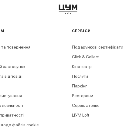
АМ
СЕРВІСИ
 та повернення
Подарункові сертифікати
Click & Collect
й застосунок
Кінотеатр
а відповіді
Послуги
Паркінг
ристування
Ресторани
 лояльності
Сервіс ательє
 приватності
ЦУМ Loft
 щодо файлів cookie