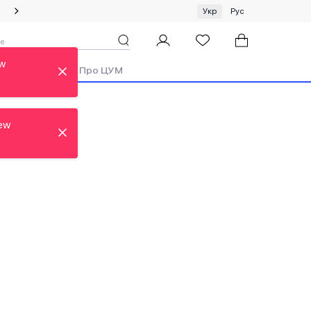
Спеціальна пропозиція на одяг та хустки ЦУМ by GUNIA
Укр
Рус
ew
ди
Аутлет
Про ЦУМ
ew