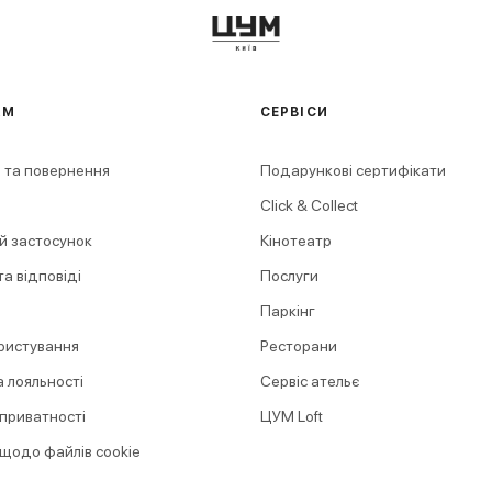
АМ
СЕРВІСИ
 та повернення
Подарункові сертифікати
Click & Collect
й застосунок
Кінотеатр
а відповіді
Послуги
Паркінг
ристування
Ресторани
 лояльності
Сервіс ательє
 приватності
ЦУМ Loft
 щодо файлів cookie