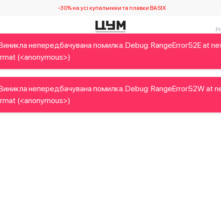
-30% на усі купальники та плавки BASIX
Виникла непередбачувана помилка. Debug: RangeError52E at n
Дітям
Home&Gifts
Українські дизайнери
Краса
Брен
rmat (<anonymous>)
Виникла непередбачувана помилка. Debug: RangeError52W at n
rmat (<anonymous>)