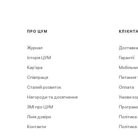
ПРО ЦУМ
КЛІЄНТ
Журнал
Доставка
Історія ЦУМ
Гарантії
Кар'єра
Мобільни
Співпраця
Питання т
Сталий розвиток
Оплата
Нагороди та досягнення
Умови ко
ЗМІ про ЦУМ
Програма
Лінія довіри
Політика
Контакти
Політика