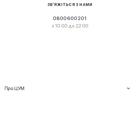
ЗВ’ЯЖІТЬСЯ З НАМИ
0800600201
з 10:00 до 22:00
Про ЦУМ
Журнал
Клієнтам
Історія ЦУМ
Доставка та повернення
Кар'єра
Сервіси
Гарантії
Співпраця
Подарункові сертифікати
Мобільний застосунок
Сталий розвиток