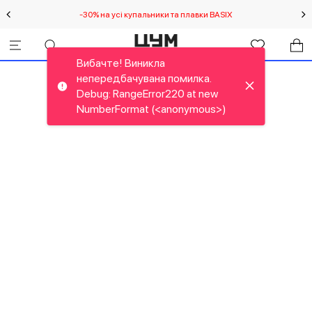
-30% на усі купальники та плавки BASIX
С
Вибачте! Виникла
непередбачувана помилка.
Debug: RangeError220 at new
NumberFormat (<anonymous>)