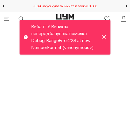
-30% на усі купальники та плавки BASIX
С
Вибачте! Виникла
непередбачувана помилка.
Debug: RangeError22S at new
NumberFormat (<anonymous>)
Вибачте! Виникла
непередбачувана помилка.
Debug: RangeError24L at new
NumberFormat (<anonymous>)