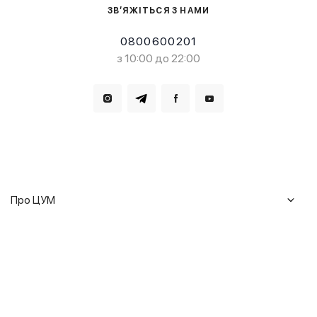
ЗВ’ЯЖІТЬСЯ З НАМИ
0800600201
з 10:00 до 22:00
Завантажте в
Завантажте в
Про ЦУМ
Журнал
Клієнтам
Історія ЦУМ
Доставка та повернення
Кар'єра
Сервіси
Гарантії
Співпраця
Подарункові сертифікати
Мобільний застосунок
Сталий розвиток