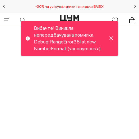
-30% на усі купальники та плавки BASIX
С
Вибачте! Виникла
непередбачувана помилка.
Debug: RangeError35I at new
NumberFormat (<anonymous>)