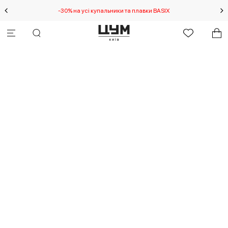
-30% на усі купальники та плавки BASIX
С