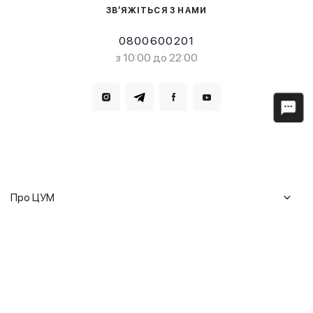
ЗВ’ЯЖІТЬСЯ З НАМИ
0800600201
з 10:00 до 22:00
Завантажте в
Завантажте в
Про ЦУМ
Журнал
Клієнтам
Історія ЦУМ
Доставка та повернення
Кар'єра
Сервіси
Гарантії
Співпраця
Подарункові сертифікати
Мобільний застосунок
Сталий розвиток