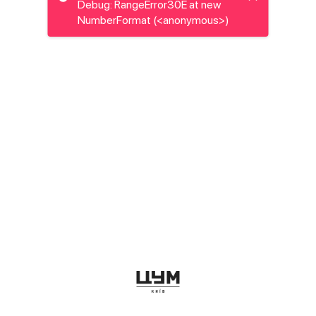
Debug: RangeError30E at new
NumberFormat (<anonymous>)