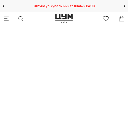
-30% на усі купальники та плавки BASIX
С