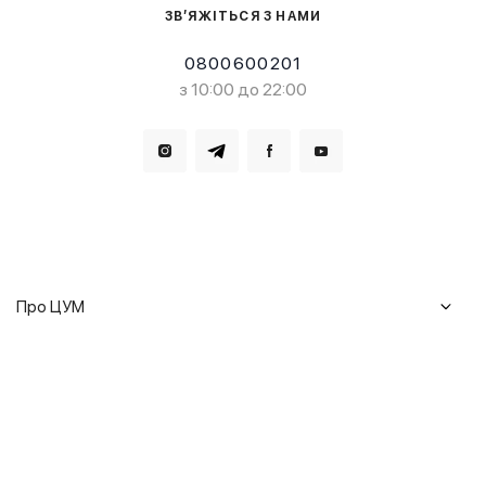
ЗВ’ЯЖІТЬСЯ З НАМИ
0800600201
з 10:00 до 22:00
Завантажте в
Завантажте в
Про ЦУМ
Журнал
Клієнтам
Історія ЦУМ
Доставка та повернення
Кар'єра
Сервіси
Гарантії
Співпраця
Подарункові сертифікати
Мобільний застосунок
Сталий розвиток