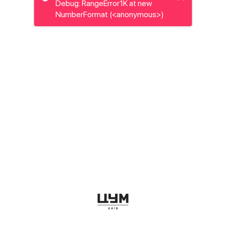
Debug: RangeError1K at new
NumberFormat (<anonymous>)