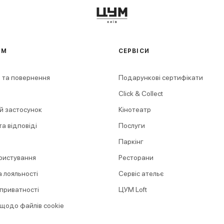
АМ
СЕРВІСИ
 та повернення
Подарункові сертифікати
Click & Collect
й застосунок
Кінотеатр
а відповіді
Послуги
Паркінг
ристування
Ресторани
 лояльності
Сервіс ательє
 приватності
ЦУМ Loft
 щодо файлів cookie