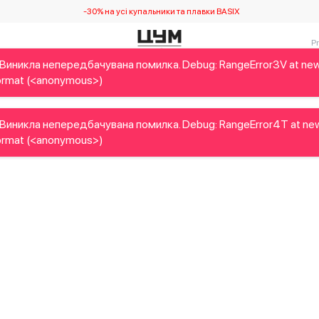
-30% на усі купальники та плавки BASIX
Виникла непередбачувана помилка. Debug: RangeError3V at ne
Дітям
Home&Gifts
Українські дизайнери
Краса
Брен
rmat (<anonymous>)
Виникла непередбачувана помилка. Debug: RangeError4T at ne
rmat (<anonymous>)
Виникла непередбачувана помилка. Debug: RangeError5B at ne
rmat (<anonymous>)