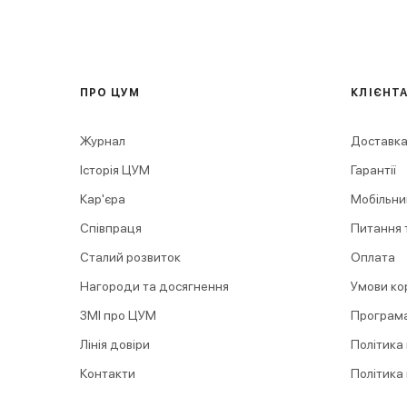
ПРО ЦУМ
КЛІЄНТ
Журнал
Доставка
Історія ЦУМ
Гарантії
Кар'єра
Мобільни
Співпраця
Питання т
Сталий розвиток
Оплата
Нагороди та досягнення
Умови ко
ЗМІ про ЦУМ
Програма
Лінія довіри
Політика
Контакти
Політика