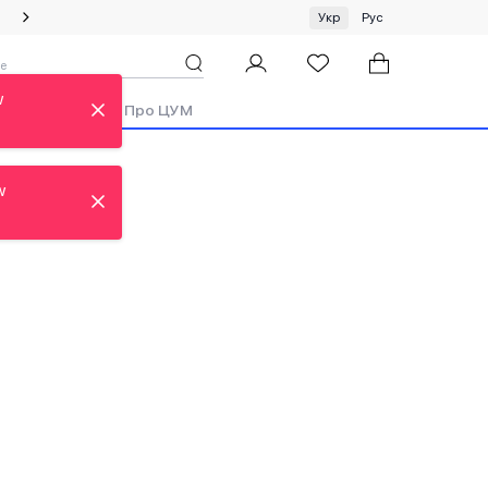
Спеціальна пропозиція на одяг та хустки ЦУМ by GUNIA
Укр
Рус
w
ди
Аутлет
Про ЦУМ
w
w