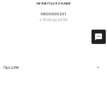
ЗВ’ЯЖІТЬСЯ З НАМИ
0800600201
з 10:00 до 22:00
Про ЦУМ
Журнал
Клієнтам
Історія ЦУМ
Доставка та повернення
Кар'єра
Сервіси
Гарантії
Співпраця
Подарункові сертифікати
Мобільний застосунок
Сталий розвиток